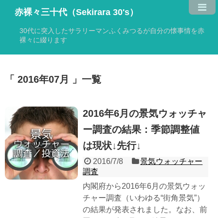
赤裸々三十代（Sekirara 30's）
30代に突入したサラリーマンふくみつるが自分の懐事情を赤
裸々に綴ります
2016年07月
一覧
2016年6月の景気ウォッチャ
ー調査の結果：季節調整値
は現状↓先行↓
2016/7/8
景気ウォッチャー
調査
内閣府から2016年6月の景気ウォッ
チャー調査（いわゆる“街角景気”）
の結果が発表されました。なお、前