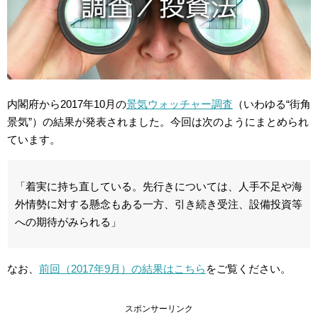
内閣府から2017年10月の
景気ウォッチャー調査
（いわゆる“街角
景気”）の結果が発表されました。今回は次のようにまとめられ
ています。
「着実に持ち直している。先行きについては、人手不足や海
外情勢に対する懸念もある一方、引き続き受注、設備投資等
への期待がみられる」
なお、
前回（2017年9月）の結果はこちら
をご覧ください。
スポンサーリンク