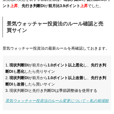
ント
上昇
、
先行き判断DI
が
前月比3.9ポイント
上昇
でした。
景気ウォッチャー投資法のルール確認と売
買サイン
景気ウォッチャー投資法の最新ルールを再確認しておきます。
1.
現状判断DI
が前月から
1.0ポイント以上悪化
し、
先行き判
断DI
も
悪化
したら売りサイン
2.
現状判断DI
が前月から
1.0ポイント以上改善
し、
先行き判
断DI
も
改善
したら買いサイン
3. 現状判断DIと先行き判断DIは季節調整値を使用する
景気ウォッチャー投資法のルール変更について – 私の相場観