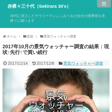
赤裸々三十代（Sekirara 30's）
30代に突入したサラリーマンふくみつるが自分の懐事情を赤
裸々に綴ります
ホーム
投資
景気ウォッチャー調査
2017年10月の景気ウォッチャー調査の結果：現
状↑先行↑で買い続行
2017/11/14
2017/12/8
景気ウォッチャー調査