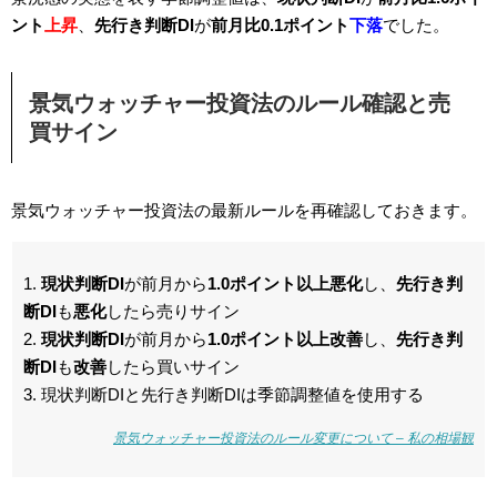
ント
上昇
、
先行き判断DI
が
前月比0.1ポイント
下落
でした。
景気ウォッチャー投資法のルール確認と売
買サイン
景気ウォッチャー投資法の最新ルールを再確認しておきます。
1.
現状判断DI
が前月から
1.0ポイント以上悪化
し、
先行き判
断DI
も
悪化
したら売りサイン
2.
現状判断DI
が前月から
1.0ポイント以上改善
し、
先行き判
断DI
も
改善
したら買いサイン
3. 現状判断DIと先行き判断DIは季節調整値を使用する
景気ウォッチャー投資法のルール変更について – 私の相場観