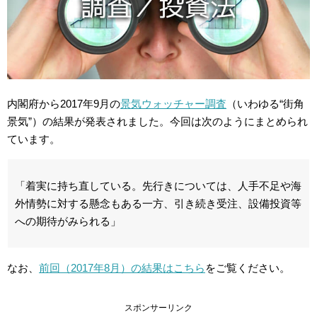
内閣府から2017年9月の
景気ウォッチャー調査
（いわゆる“街角
景気”）の結果が発表されました。今回は次のようにまとめられ
ています。
「着実に持ち直している。先行きについては、人手不足や海
外情勢に対する懸念もある一方、引き続き受注、設備投資等
への期待がみられる」
なお、
前回（2017年8月）の結果はこちら
をご覧ください。
スポンサーリンク