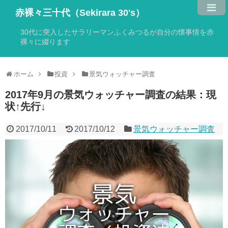
赤裸々三十代（Sekirara 30's）
30代に突入したサラリーマンふくみつるが自分の懐事情を赤
裸々に綴ります
ホーム
投資
景気ウォッチャー調査
2017年9月の景気ウォッチャー調査の結果：現
状↑先行↓
2017/10/11
2017/10/12
景気ウォッチャー調査