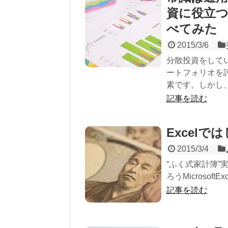
資に役立
べてみた
2015/3/6
分散投資をして
ートフォリオを
素です。しかし、.
記事を読む
Excelで
2015/3/4
“ふく式家計簿
ろうMicrosof
記事を読む