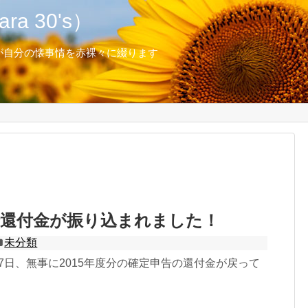
a 30's）
が自分の懐事情を赤裸々に綴ります
で還付金が振り込まれました！
未分類
月27日、無事に2015年度分の確定申告の還付金が戻って