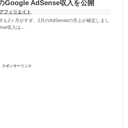
のGoogle AdSense収入を公開
アフィリエイト
5年も2ヶ月がすぎ、2月のAdSenseの売上が確定しまし
se収入は...
スポンサーリンク