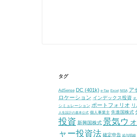
タグ
ア
DC (401k)
AdSense
e-Tax
Excel
NISA
ロケーション
インデックス投資
オ
ポートフォリオ
リ
シミュレーション
先進国株式
個人事業主
人生設計の基本公式
投資
景気ウ
新興国株式
ャー投資法
確定申告
給与明細