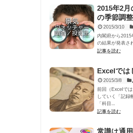
2015年
の季節調
2015/3/10
内閣府から201
の結果が発表され
記事を読む
Excelで
2015/3/8
前回（Excel
していく「記録
「科目...
記事を読む
常識は通