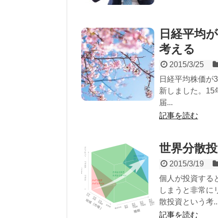
日経平均が
考える
2015/3/25
日経平均株価が3
新しました。1
届...
記事を読む
世界分散投
2015/3/19
個人が投資する
しまうと非常に
散投資という考..
記事を読む