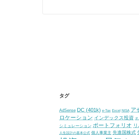
タグ
ア
DC (401k)
AdSense
e-Tax
Excel
NISA
ロケーション
インデックス投資
オ
ポートフォリオ
リ
シミュレーション
先進国株式
個人事業主
人生設計の基本公式