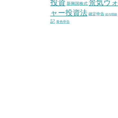
投資
景気ウ
新興国株式
ャー投資法
確定申告
給与明細
記
青色申告