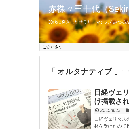
赤裸々三十代（Sekirar
30代に突入したサラリーマンふくみつる
ごあいさつ
オルタナティブ
一
日経ヴェリ
け掲載さ
2015/8/23
日経ヴェリタス
材を受けたので