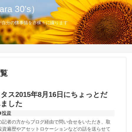
a 30's）
が自分の懐事情を赤裸々に綴ります
覧
タス2015年8月16日にちょっとだ
れました
投資
の記者の方からブログ経由で問い合せをいただき、取
投資遍歴やアセットロケーションなどの話を送らせて