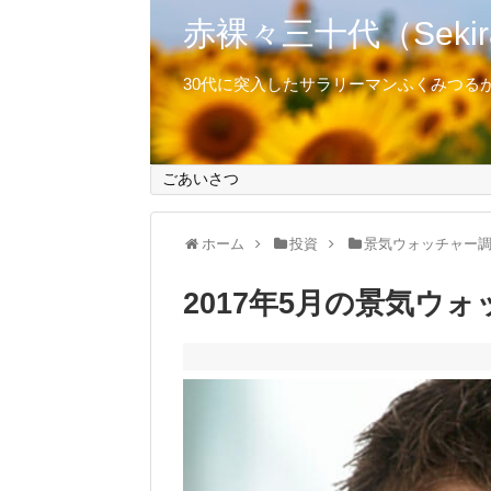
赤裸々三十代（Sekirar
30代に突入したサラリーマンふくみつる
ごあいさつ
ホーム
投資
景気ウォッチャー
2017年5月の景気ウ