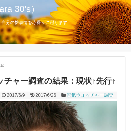
a 30's）
が自分の懐事情を赤裸々に綴ります
調査
ォッチャー調査の結果：現状↑先行↑
2017/6/9
2017/6/26
景気ウォッチャー調査