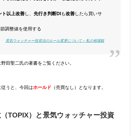
イント以上改善
し、
先行き判断DI
も
改善
したら買いサ
は季節調整値を使用する
景気ウォッチャー投資法のルール変更について – 私の相場観
は野田聖二氏の著書をご覧ください。
に従うと、今回は
ホールド
（売買なし）となります。
（TOPIX）と景気ウォッチャー投資