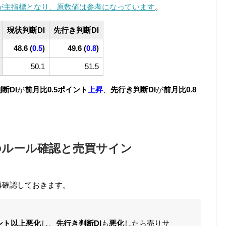
が主指標となり、原数値は参考になっています
。
現状判断DI
先行き判断DI
48.6 (
0.5
)
49.6
(
0.8
)
50.1
51.5
断DI
が
前月比0.5ポイント
上昇
、
先行き判断DI
が
前月比0.8
のルール確認と売買サイン
再確認しておきます。
イント以上悪化
し、
先行き判断DI
も
悪化
したら売りサ