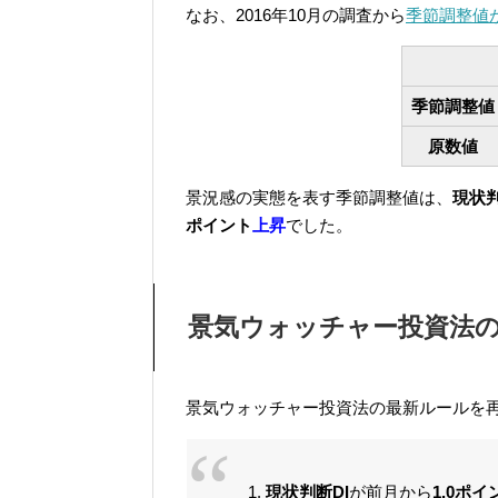
なお、2016年10月の調査から
季節調整値
季節調整値
原数値
景況感の実態を表す季節調整値は、
現状判
ポイント
上昇
でした。
景気ウォッチャー投資法
景気ウォッチャー投資法の最新ルールを
1.
現状判断DI
が前月から
1.0ポ