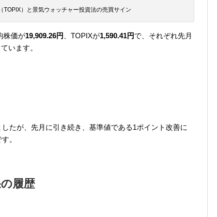
（TOPIX）と景気ウォッチャー投資法の売買サイン
均株価が
19,909.26円
、TOPIXが
1,590.41円
で、それぞれ先月
なっています。
しましたが、先月に引き続き、基準値である1ポイント改善に
です。
果の履歴